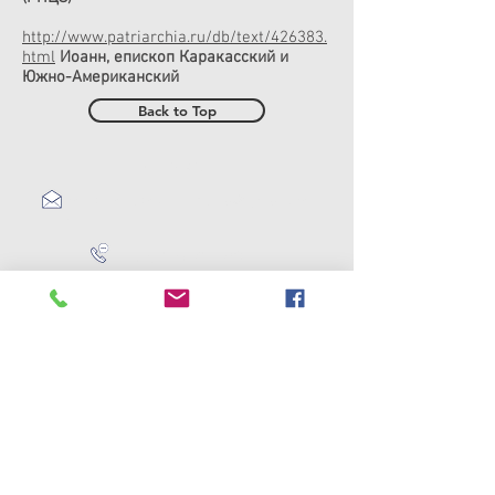
http://www.patriarchia.ru/db/text/426383.
html
Иоанн, епископ Каракасский и
Южно-Американский
Back to Top
Контакты:
consejorusovenezuela@gmail.co
m
+58 (412) 715-69-
40
© 2026 rusven.org Все права защищены.
Использование материалов допустимо
только с разрешения владельца сайта.