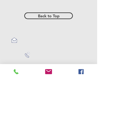
Back to Top
Контакты:
consejorusovenezuela@gmail.co
m
+58 (412) 715-69-
40
© 2026 rusven.org Все права защищены.
Использование материалов допустимо
только с разрешения владельца сайта.
Разработка сайта: K9 Studio Photography C.A.