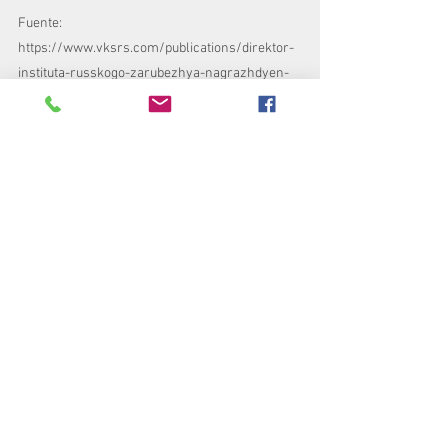
Fuente: 
https://www.vksrs.com/publications/direktor-
instituta-russkogo-zarubezhya-nagrazhdyen-
pochyetnym-znakom-vksrs/
Смотреть все
Недавние посты