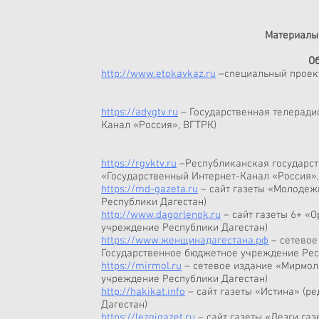
Материалы 
О
http://www.etokavkaz.ru
–специальный проект
https://adygtv.ru
– Государственная телеради
Канал «Россия», ВГТРК)
https://rgvktv.ru
–Республиканская государст
«Государственный Интернет-Канал «Россия»,
https://md-gazeta.ru
– сайт газеты «Молодежь
Республики Дагестан)
http://www.dagorlenok.ru
– сайт газеты 6+ «
учреждение Республики Дагестан)
https://www.женщинадагестана.рф
– сетевое
Государственное бюджетное учреждение Ре
https://mirmol.ru
– сетевое издание «Мирмол»
учреждение Республики Дагестан)
http://hakikat.info
– сайт газеты «Истина» (р
Дагестан)
https://lezgigazet.ru
– сайт газеты «Лезги газ