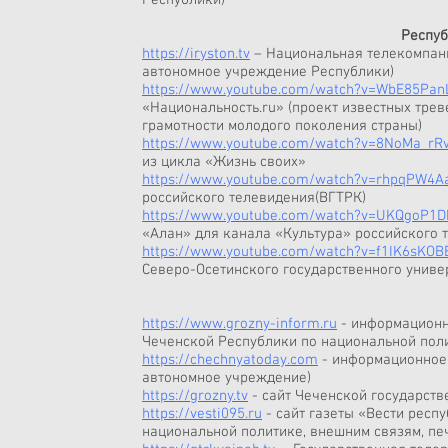
Республики)
Респуб
https://iryston.tv
– Национальная телекомпани
автономное учреждение Республики)
https://www.youtube.com/watch?v=WbE85Pan
«Национальность.ru» (проект известных тре
грамотности молодого поколения страны)
https://www.youtube.com/watch?v=8NoMa_rR
из цикла «Жизнь своих»
https://www.youtube.com/watch?v=rhpqPW4A
российского телевидения(ВГТРК)
https://www.youtube.com/watch?v=UKQgoP1D
«Алан» для канала «Культура» российского 
https://www.youtube.com/watch?v=f1IK6sKOB
Северо-Осетинского государственного униве
https://www.grozny-inform.ru
-
информационно
Чеченской Республики по национальной поли
https://chechnyatoday.com
- информационное 
автономное учреждение)
https://grozny.tv
- сайт Чеченской государст
https://vesti095.ru
- сайт газеты «Вести респ
национальной политике, внешним связям, пе