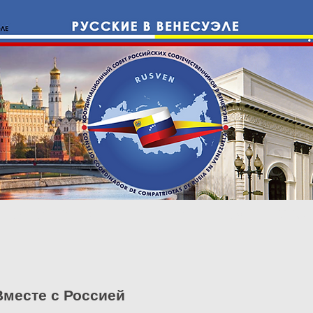
е с Россией
Cоотечественники
Право
ИНФО
Вместе с Россией