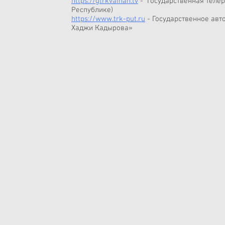
https://gtrkvainah.tv
- Государственная телер
Республике)
https://www.trk-put.ru
-
Государственное авт
Хаджи Кадырова»