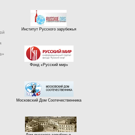
Институт Русского зарубежья
кой
я
а»
Фонд «Русский мир»
Московский Дом Соотечественника
Дом русского зарубежья