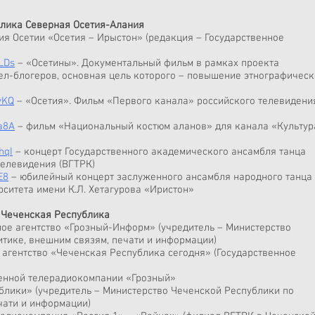
лика Северная Осетия-Алания
я Осетии «Осетия – Ирыстон» (редакция ­– Государственное
LDs
– «Осетины». Документальный фильм в рамках проекта
вел-блогеров, основная цель которого – повышение этнографичес
vKQ
– «Осетия». Фильм «Первого канала» российского телевидени
a8A
– фильм «Национальный костюм аланов» для канала «Культур
hqI
– концерт Государственного академического ансамбля танца
телевидения (ВГТРК)
E8
– юбилейный концерт заслуженного ансамбля народного танца
рситета имени К.Л. Хетагурова «Иристон»
Чеченская Республика
е агентство «Грозный-Информ» (учредитель –­ Министерство
тике, внешним связям, печати и информации)
агентство «Чеченская Республика сегодня» (Государственное
венной телерадиокомпании «Грозный»
ублики» (учредитель ­– Министерство Чеченской Республики по
чати и информации)