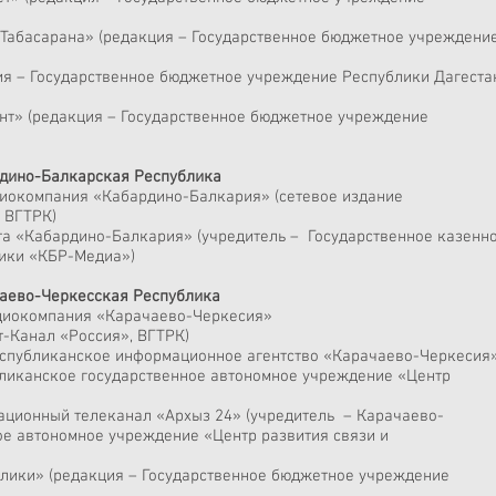
 Табасарана» (редакция ­– Государственное бюджетное учреждени
ия ­– Государственное бюджетное учреждение Республики Дагеста
нт» (редакция ­– Государственное бюджетное учреждение
дино-Балкарская Республика
диокомпания «Кабардино-Балкария» (сетевое издание
 ВГТРК)
та «Кабардино-Балкария» (учредитель – ­ Государственное казенн
ики «КБР-Медиа»)
аево-Черкесская Республика
адиокомпания «Карачаево-Черкесия»
т-Канал «Россия», ВГТРК)
еспубликанское информационное агентство «Карачаево-Черкесия
бликанское государственное автономное учреждение «Центр
ационный телеканал «Архыз 24» (учредитель ­ – Карачаево-
ое автономное учреждение «Центр развития связи и
блики» (редакция ­– Государственное бюджетное учреждение