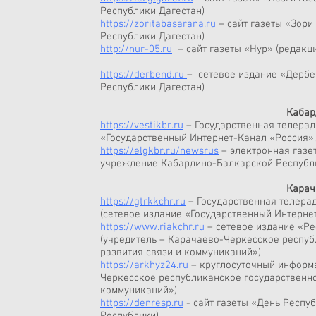
Республики Дагестан)
https://zoritabasarana.ru
– сайт газеты «Зори
Республики Дагестан)
http://nur-05.ru
– сайт газеты «Нур» (редакц
https://derbend.ru
– сетевое издание «Дербе
Республики Дагестан)
Кабар
https://vestikbr.ru
– Государственная телера
«Государственный Интернет-Канал «Россия»,
https://elgkbr.ru/newsrus
– электронная газе
учреждение Кабардино-Балкарской Республ
Карач
https://gtrkkchr.ru
– Государственная телер
(сетевое издание «Государственный Интерне
https://www.riakchr.ru
– сетевое издание «Р
(учредитель –­ Карачаево-Черкесское респу
развития связи и коммуникаций»)
https://arkhyz24.ru
–­ круглосуточный информ
Черкесское республиканское государственн
коммуникаций»)
https://denresp.ru
- сайт газеты «День Респу