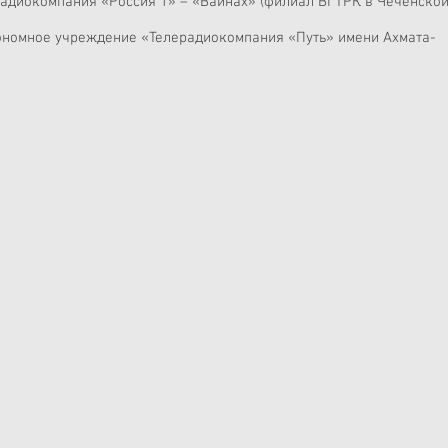
адиокомпания «Россия 1» ­– «Вайнах» (филиал ВГТРК в Чеченско
ономное учреждение «Телерадиокомпания «Путь» имени Ахмата-