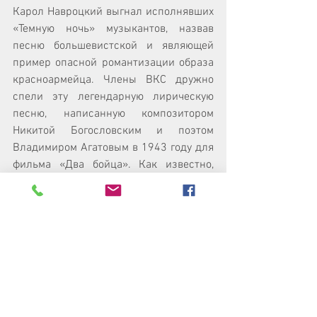
Карол Навроцкий выгнал исполнявших 
«Темную ночь» музыкантов, назвав 
песню большевистской и являющей 
пример опасной романтизации образа 
красноармейца. Члены ВКС дружно 
спели эту легендарную лирическую 
песню, написанную композитором 
Никитой Богословским и поэтом 
Владимиром Агатовым в 1943 году для 
фильма «Два бойца». Как известно, 
в фильме «Тёмную ночь» под гитару 
исполнил Марк Бернес. Кстати, 
флешмоб в защиту русской песни 
запустили и польские музыканты. Он 
был подхвачен в десятке стран, в их 
числе Россия, Белоруссия, Германия, 
Грузия, Казахстан, Ирландия, Латвия, 
Болгария.