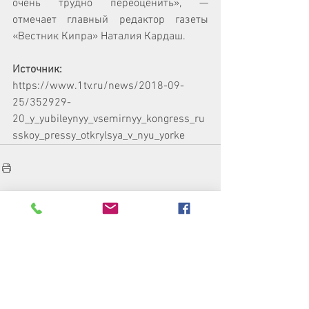
очень трудно переоценить», — 
отмечает главный редактор газеты 
«Вестник Кипра» Наталия Кардаш.
Источник:
https://www.1tv.ru/news/2018-09-
25/352929-
20_y_yubileynyy_vsemirnyy_kongress_ru
sskoy_pressy_otkrylsya_v_nyu_yorke
Смотреть все
Недавние посты