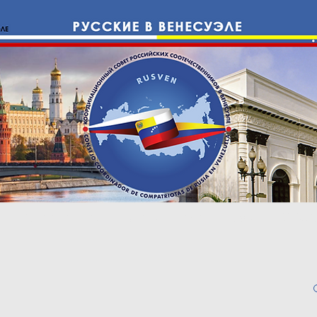
е с Россией
Cоотечественники
Право
ИНФО