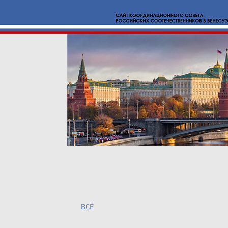
Новости
О нас
Вмест
BCË