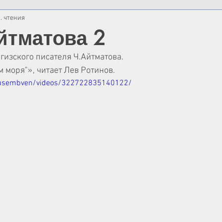
. чтения
йтматова 2
гизского писателя Ч.Айтматова.
 моря"», читает Лев Ротинов.
rusembven/videos/322722835140122/