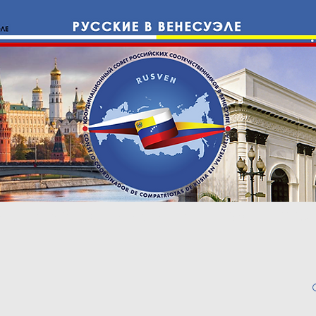
е с Россией
Cоотечественники
Право
ИНФО