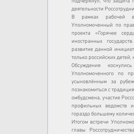
подчеркнул, что защита 
деятельности Россотрудни
В рамках рабочей вст
Уполномоченный по прав
проекта «Горячее серд
иностранных государств
развитие данной инициати
только российских детей, 
Обсуждения коснулись
Уполномоченного по пра
усыновлённым за рубеж
познакомиться с традиция
омбудсмена, участие Росс
профильных ведомств и
гораздо большему количес
Итогом встречи Уполномо
главы Россотрудничеств