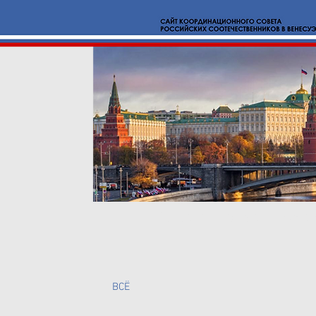
Новости
О нас
Вмест
BCË