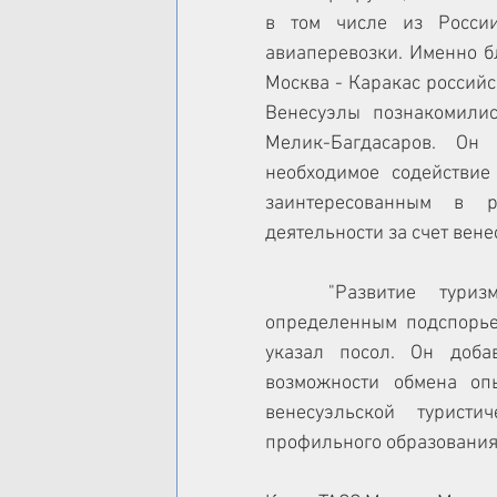
в том числе из России
авиаперевозки. Именно б
Москва - Каракас российс
Венесуэлы познакомилис
Мелик-Багдасаров. Он 
необходимое содействие 
заинтересованным в р
деятельности за счет вен
	"Развитие туризма между нашими странами может стать 
определенным подспорьем
указал посол. Он доба
возможности обмена оп
венесуэльской туристи
профильного образования