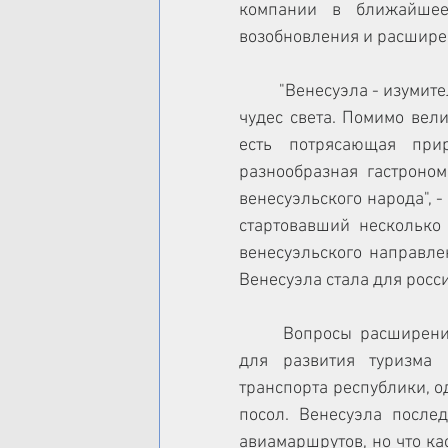
компании в ближайшее
возобновления и расшире
	"Венесуэла - изумительная по красоте страна. Здесь немало настоящих 
чудес света. Помимо вел
есть потрясающая при
разнообразная гастроном
венесуэльского народа", 
стартовавший несколько 
венесуэльского направле
Венесуэла стала для росс
	Вопросы расширения авиасообщения между Россией и Венесуэлой 
для развития туризма 
транспорта республики, од
посол. Венесуэла после
авиамаршрутов, но что кас