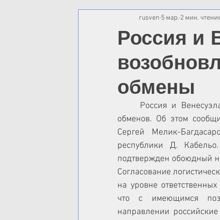
rusven
5 мар.
2 мин. чтени
Россия и 
возобновл
обмены
	Россия и Венесуэла работают над восстановлением туристических 
обменов. Об этом сообщ
Сергей Мелик-Багдасар
республики Д. Кабельо
подтвержден обоюдный на
Согласование логистическ
на уровне ответственных 
что с имеющимся пози
направлении российские 