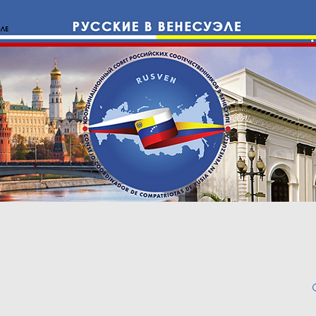
е с Россией
Cоотечественники
Право
ИНФО