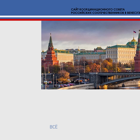
Новости
О нас
Вмест
BCË