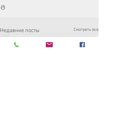
Смотреть все
Недавние посты
Резолюция XVII
Региональной
российских