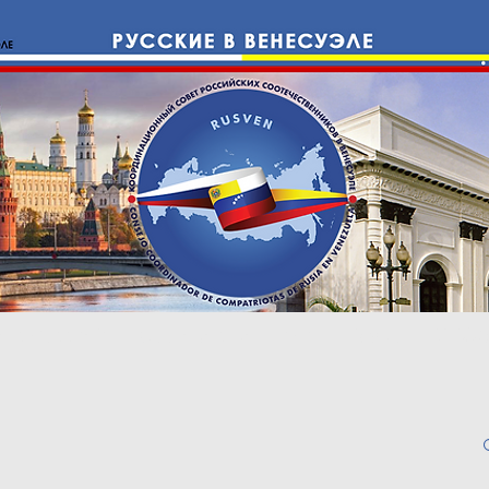
е с Россией
Cоотечественники
Право
ИНФО