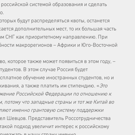
 российской системой образования и сделать 
о.
оторых будут распределяться квоты, останется 
ается дополнительных мест, то их большая часть 
ам СНГ как приоритетному направлению. При 
ебности макрорегионов – Африки и Юго-Восточной 
, которое также может появиться в этом году, – 
удентов. В этом случае Россия будет 
сплатное обучение иностранных студентов, но и 
живания, а также платить им стипендию. «
Это 
жение Российской Федерации по отношению к 
 потому что западные страны и тот же Китай во 
ляют именно грантовую систему поддержки 
вел Шевцов. Представитель Россотрудничества 
такой подход увеличит интерес к российскому 
риезжать в нашу страну именно 