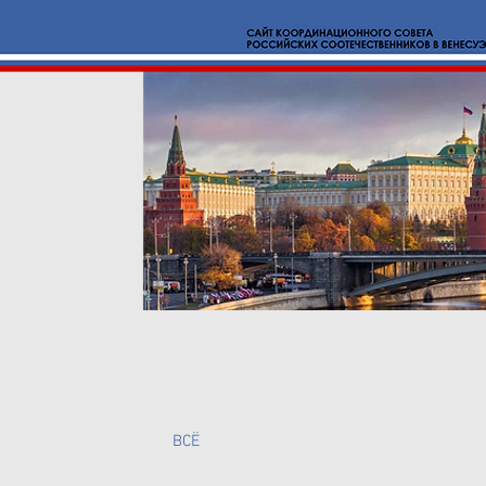
Новости
О нас
Вмест
BCË