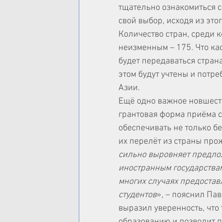
тщательно ознакомиться с
свой выбор, исходя из этог
Количество стран, среди к
неизменным – 175. Что кас
будет передаваться стран
этом будут учтены и потр
Азии.
Ещё одно важное новшество
грантовая форма приёма ст
обеспечивать не только бе
их перелёт из страны про
сильно выровняет предло
иностранным государствам,
многих случаях предостав
студентов
», – пояснил Па
выразил уверенность, что 
образованию и позволит п