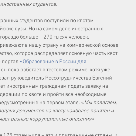
 иностранных студентов
.
транных студентов поступили по квотам 
йские вузы. Но на самом деле иностранных 
 гораздо больше – 270 тысяч человек, 
риезжают в нашу страну на коммерческой основе.
ство, которое распределяет основную часть квот 
 портал 
«Образование в России для 
у он пока работает в тестовом режиме, хотя уже 
казал руководитель Россотрудничества Евгений 
ет иностранным гражданам подать заявку на 
дерации по квоте и пройти все необходимые 
едусмотренные на первом этапе. «
Мы полагаем, 
подачи документов на квоту наиболее понятен и 
ючает разные коррупционные опасения
», – 
 175 стран мира – это и приграничные страны, и 