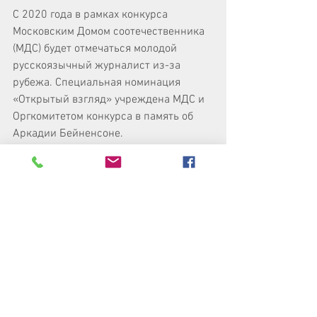
С 2020 года в рамках конкурса 
Московским Домом соотечественника 
(МДС) будет отмечаться молодой 
русскоязычный журналист из-за 
рубежа. Специальная номинация 
«Открытый взгляд» учреждена МДС и 
Оргкомитетом конкурса в память об 
Аркадии Бейненсоне.
С 2016 года 
Аркадий 
Бейненсон
 работал в МДС, возглавлял 
информационного-аналитическое 
управление, был постоянным 
участником мероприятий 
соотечественников по всему миру, 
организовывал мастер-классы для 
молодых журналистов русскоязычных 
СМИ, входил в жюри конкурса «Со-