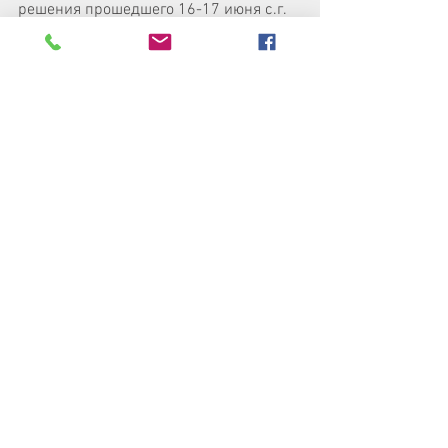
решения прошедшего 16-17 июня с.г. 
в Москве Всемирного 
координационного совета российских 
соотечественников. Его участники 
единогласно приняли заявление в 
связи с ростом русофобии и 
антироссийских настроений в ряде 
западных стран, агрессивным 
наступлением на права и основные 
свободы русскоязычного населения", - 
сказала Мария Захарова.
https://www.vksrs.com/publications/m
ariya-zakharova-usiliya-po-zashchite-
prav-i-zakonnykh-interesov-
sootechestvennikov-vostrebovany/