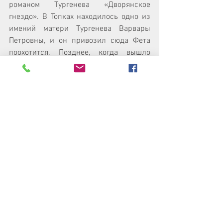
романом Тургенева «Дворянское 
гнездо». В Топках находилось одно из 
имений матери Тургенева Варвары 
Петровны, и он привозил сюда Фета 
поохотится. Позднее, когда вышло 
«Дворянское гнездо», поэт написал, 
что имение Лаврецких Васильевское 
Тургенев срисовал с Топок. 
Имение не сохранилось, можно 
обнаружить разве что фундаменты 
барского дома и флигеля для гостей, но 
тургеневский сад существует в Топках и 
поныне. Хотя ухода за ним нет, 
фруктовые деревья плодоносят, да и 
строгая планировка угадывается. Сюда 
на занятия водит своих учеников 
преподаватель русского языка и 
литературы местной школы Елена 
Павлова. Она же заведует школьным 