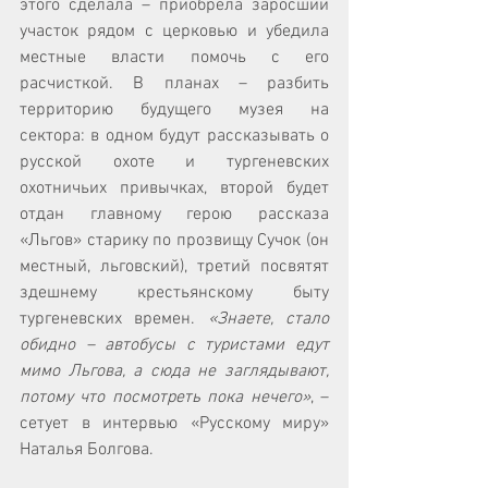
этого сделала – приобрела заросший 
участок рядом с церковью и убедила 
местные власти помочь с его 
расчисткой. В планах – разбить 
территорию будущего музея на 
сектора: в одном будут рассказывать о 
русской охоте и тургеневских 
охотничьих привычках, второй будет 
отдан главному герою рассказа 
«Льгов» старику по прозвищу Сучок (он 
местный, льговский), третий посвятят 
здешнему крестьянскому быту 
тургеневских времен. 
«Знаете, стало 
обидно – автобусы с туристами едут 
мимо Льгова, а сюда не заглядывают, 
потому что посмотреть пока нечего»
, – 
сетует в интервью «Русскому миру» 
Наталья Болгова.