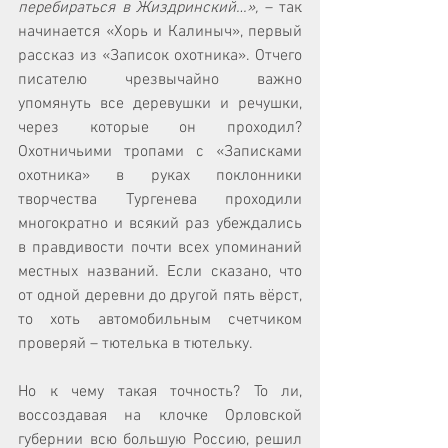
перебираться в Жиздринский…»,
 – так 
начинается «Хорь и Калиныч», первый 
рассказ из «Записок охотника». Отчего 
писателю чрезвычайно важно 
упомянуть все деревушки и речушки, 
через которые он проходил? 
Охотничьими тропами с «Записками 
охотника» в руках поклонники 
творчества Тургенева проходили 
многократно и всякий раз убеждались 
в правдивости почти всех упоминаний 
местных названий. Если сказано, что 
от одной деревни до другой пять вёрст, 
то хоть автомобильным счетчиком 
проверяй – тютелька в тютельку.
Но к чему такая точность? То ли, 
воссоздавая на клочке Орловской 
губернии всю большую Россию, решил 