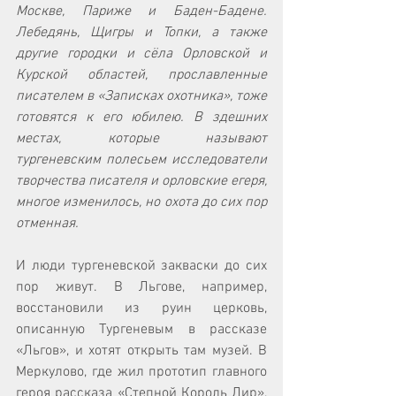
Москве, Париже и Баден-Бадене. 
Лебедянь, Щигры и Топки, а также 
другие городки и сёла Орловской и 
Курской областей, прославленные 
писателем в «Записках охотника», тоже 
готовятся к его юбилею. В здешних 
местах, которые называют 
тургеневским полесьем исследователи 
творчества писателя и орловские егеря, 
многое изменилось, но охота до сих пор 
отменная.
И люди тургеневской закваски до сих 
пор живут. В Льгове, например, 
восстановили из руин церковь, 
описанную Тургеневым в рассказе 
«Льгов», и хотят открыть там музей. В 
Меркулово, где жил прототип главного 
героя рассказа «Степной Король Лир», 