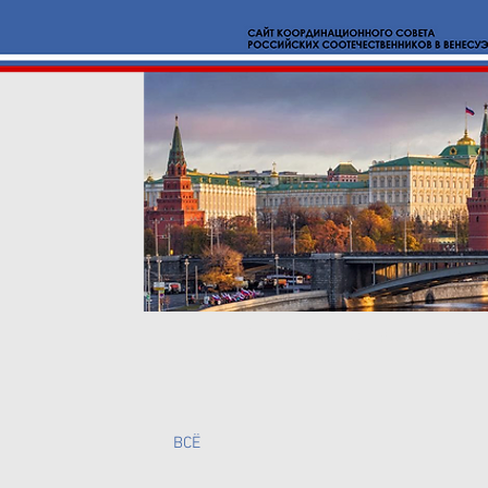
Новости
О нас
Вмест
BCË