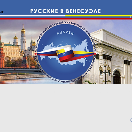
е с Россией
Cоотечественники
Право
ИНФО