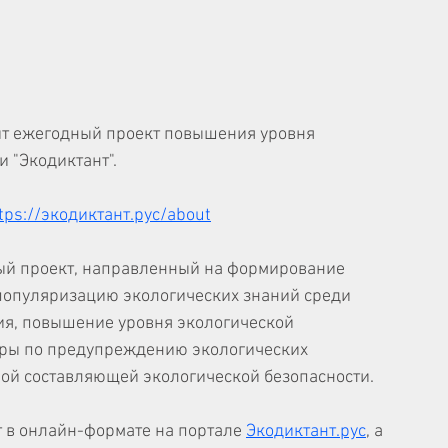
ит ежегодный проект повышения уровня 
 "Экодиктант".
tps://экодиктант.рус/about
ный проект, направленный на формирование 
популяризацию экологических знаний среди 
ия, повышение уровня экологической 
еры по предупреждению экологических 
ой составляющей экологической безопасности.
 в онлайн-формате на портале 
Экодиктант.рус
, а 