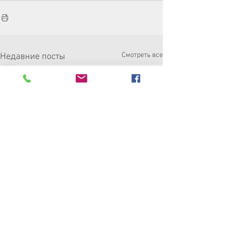
Смотреть все
Недавние посты
Резолюция XVII
Региональной